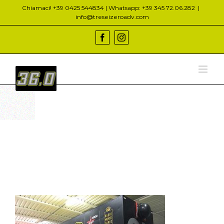
Salta
Chiamaci! +39 0425 544834 | Whatsapp: +39 345 72.06.282
|
al
info@treseizeroadv.com
contenuto
Facebook
Instagram