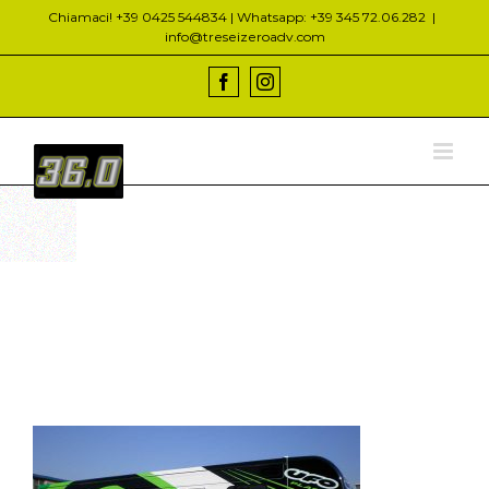
Salta
Chiamaci! +39 0425 544834 | Whatsapp: +39 345 72.06.282
|
al
info@treseizeroadv.com
contenuto
Facebook
Instagram