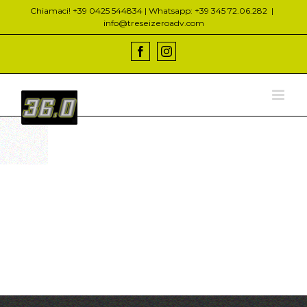
Salta
Chiamaci! +39 0425 544834 | Whatsapp: +39 345 72.06.282
|
al
info@treseizeroadv.com
contenuto
Facebook
Instagram