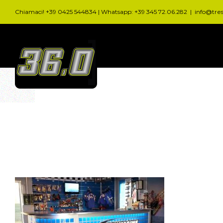
Salta
Chiamaci! +39 0425 544834 | Whatsapp: +39 345 72.06.282
|
info@tre
al
contenuto