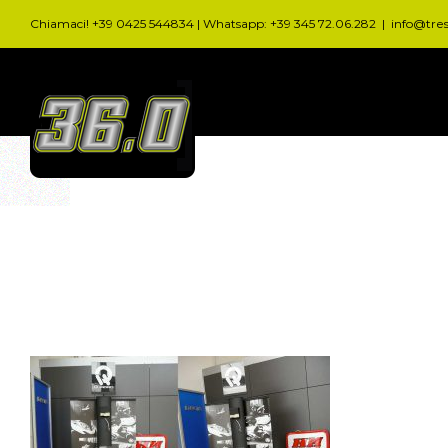
Salta
Chiamaci! +39 0425 544834 | Whatsapp: +39 345 72.06.282
|
info@tre
al
contenuto