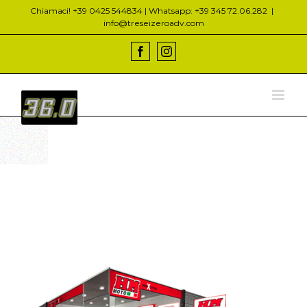
Salta
Chiamaci! +39 0425 544834 | Whatsapp: +39 345 72.06.282
|
al
info@treseizeroadv.com
contenuto
Facebook
Instagram