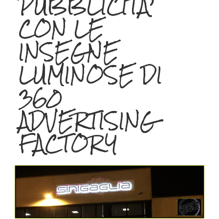
PUBBLICITA’
CON LE
INSEGNE
LUMINOSE DI
360
ADVERTISING
FACTORY