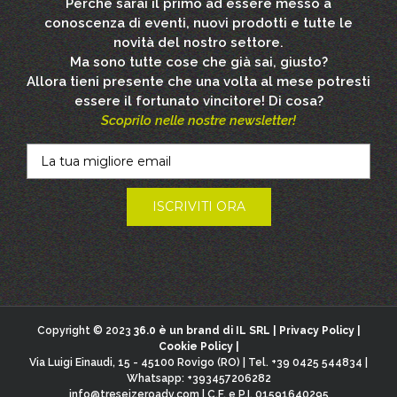
Perchè sarai il primo ad essere messo a
conoscenza di eventi, nuovi prodotti e tutte le
novità del nostro settore.
Ma sono tutte cose che già sai, giusto?
Allora tieni presente che una volta al mese potresti
essere il fortunato vincitore! Di cosa?
Scoprilo nelle nostre newsletter!
Copyright © 2023
36.0 è un brand di IL SRL |
Privacy Policy
|
Cookie Policy
|
Via Luigi Einaudi, 15 - 45100 Rovigo (RO) | Tel. +39 0425 544834 |
Whatsapp: +393457206282
info@treseizeroadv.com
| C.F. e P.I. 01591640295