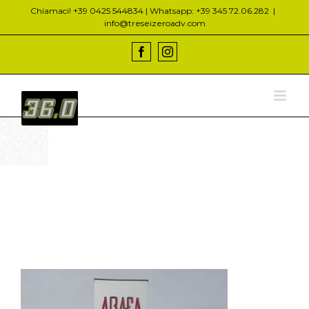
Salta
Chiamaci! +39 0425 544834 | Whatsapp: +39 345 72.06.282
|
al
info@treseizeroadv.com
contenuto
Facebook
Instagram