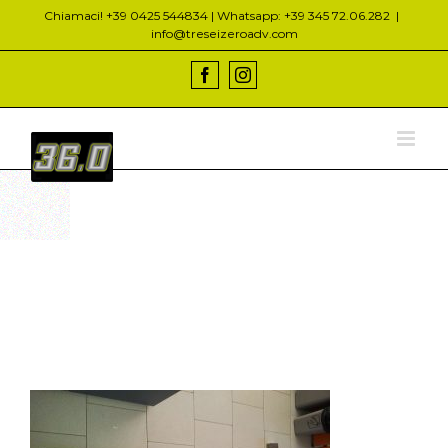
Salta
Chiamaci! +39 0425 544834 | Whatsapp: +39 345 72.06.282
|
al
info@treseizeroadv.com
contenuto
Facebook
Instagram