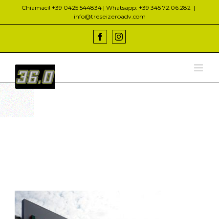
Salta
Chiamaci! +39 0425 544834 | Whatsapp: +39 345 72.06.282
|
al
info@treseizeroadv.com
contenuto
Facebook
Instagram