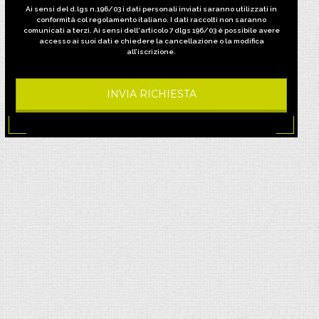
Ai sensi del d.lgs n.196/03 i dati personali inviati saranno utilizzati in
conformità col regolamento italiano.
I dati raccolti non saranno
comunicati a terzi. Ai sensi dell'articolo 7 dlgs 196/03 è possibile avere
accesso ai suoi dati e chiedere la cancellazione o la modifica
all’iscrizione.