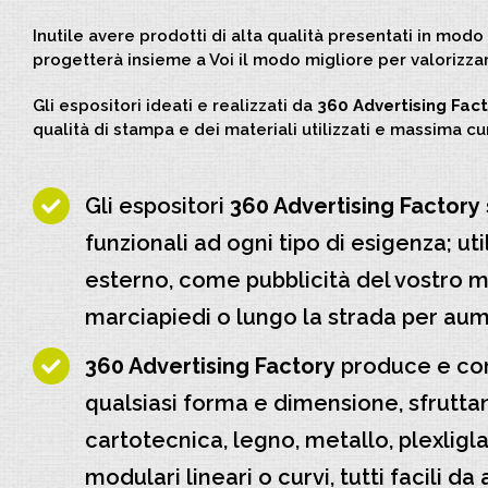
Inutile avere prodotti di alta qualità presentati in mod
progetterà insieme a Voi il modo migliore per valorizzar
Gli espositori ideati e realizzati da
360 Advertising Fact
qualità di stampa e dei materiali utilizzati e massima cur
Gli espositori
360 Advertising Factory
funzionali ad ogni tipo di esigenza; ut
esterno, come pubblicità del vostro ma
marciapiedi o lungo la strada per aumen
360 Advertising Factory
produce e com
qualsiasi forma e dimensione, sfruttan
cartotecnica, legno, metallo, plexligla
modulari lineari o curvi, tutti facili da