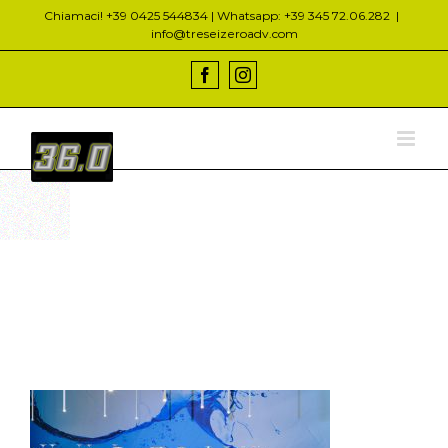
Salta
Chiamaci! +39 0425 544834 | Whatsapp: +39 345 72.06.282
|
al
info@treseizeroadv.com
contenuto
Facebook
Instagram