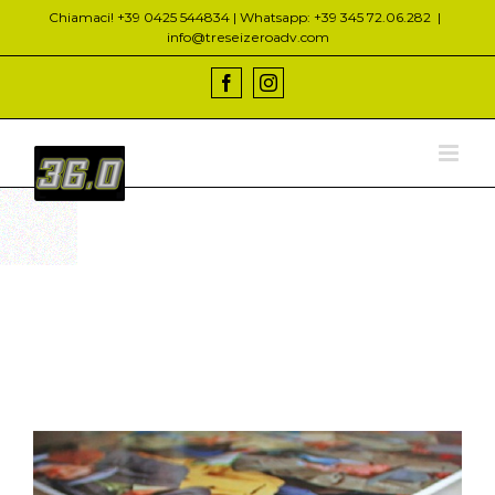
Salta
Chiamaci! +39 0425 544834 | Whatsapp: +39 345 72.06.282
|
al
info@treseizeroadv.com
contenuto
Facebook
Instagram