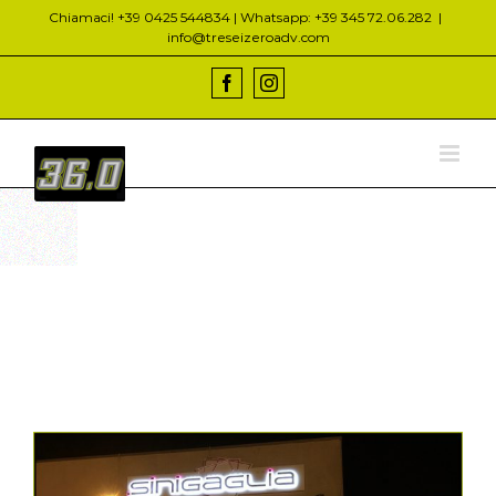
Salta
Chiamaci! +39 0425 544834 | Whatsapp: +39 345 72.06.282
|
al
info@treseizeroadv.com
contenuto
Facebook
Instagram