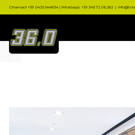
Salta
Chiamaci! +39 0425 544834 | Whatsapp: +39 345 72.06.282
|
info@tre
al
contenuto