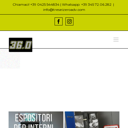
Salta
Chiamaci! +39 0425 544834 | Whatsapp: +39 345 72.06.282
|
al
info@treseizeroadv.com
contenuto
Facebook
Instagram