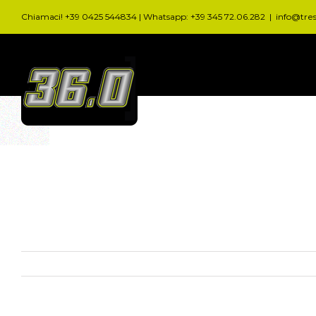
Salta
Chiamaci! +39 0425 544834 | Whatsapp: +39 345 72.06.282
|
info@tre
al
contenuto