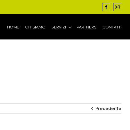
Facebook
Insta
HOME
CHI SIAMO
SERVIZI
PARTNERS
CONTATTI
Precedente