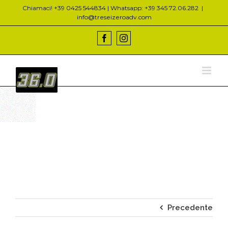
Salta
Chiamaci! +39 0425 544834 | Whatsapp: +39 345 72.06.282
|
al
info@treseizeroadv.com
contenuto
Facebook
Instagram
Precedente