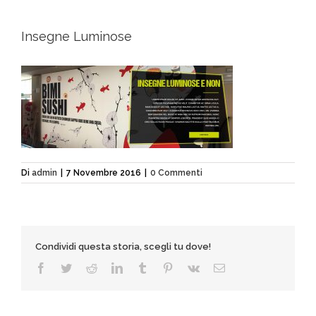
Insegne Luminose
Di
admin
|
7 Novembre 2016
|
0 Commenti
Condividi questa storia, scegli tu dove!
Facebook
Twitter
Reddit
LinkedIn
Tumblr
Pinterest
Vk
Email