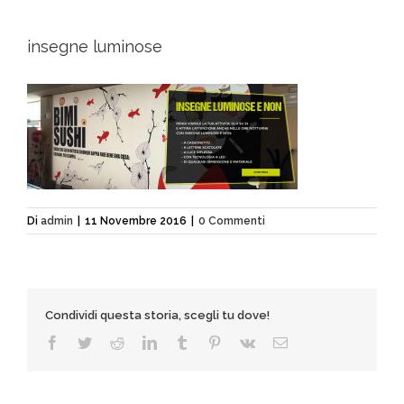
insegne luminose
Di
admin
|
11 Novembre 2016
|
0 Commenti
Condividi questa storia, scegli tu dove!
Facebook
Twitter
Reddit
LinkedIn
Tumblr
Pinterest
Vk
Email