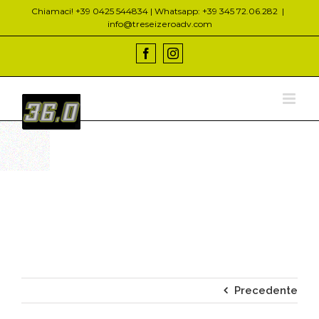
Salta
Chiamaci! +39 0425 544834 | Whatsapp: +39 345 72.06.282
|
al
info@treseizeroadv.com
contenuto
Facebook
Instagram
Precedente