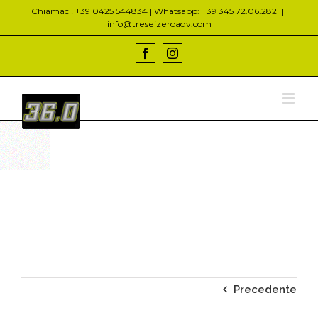
Salta
Chiamaci! +39 0425 544834 | Whatsapp: +39 345 72.06.282
|
al
info@treseizeroadv.com
contenuto
Facebook
Instagram
Precedente