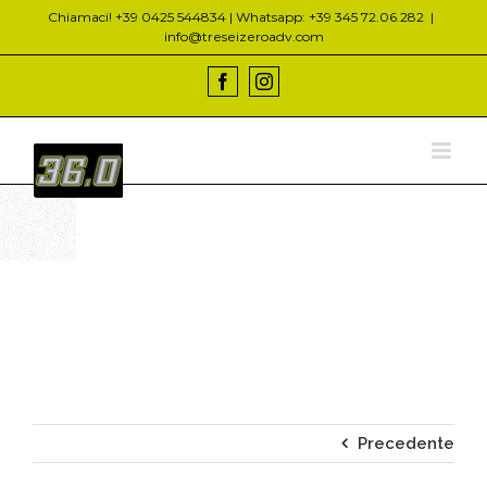
Salta
Chiamaci! +39 0425 544834 | Whatsapp: +39 345 72.06.282
|
al
info@treseizeroadv.com
contenuto
Facebook
Instagram
Precedente