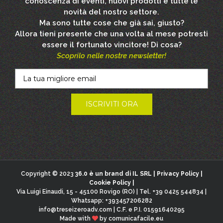
conoscenza di eventi, nuovi prodotti e tutte le
novità del nostro settore.
Ma sono tutte cose che già sai, giusto?
Allora tieni presente che una volta al mese potresti
essere il fortunato vincitore! Di cosa?
Scoprilo nelle nostre newsletter!
Copyright © 2023
36.0 è un brand di IL SRL |
Privacy Policy
|
Cookie Policy
|
Via Luigi Einaudi, 15 - 45100 Rovigo (RO) | Tel. +39 0425 544834 |
Whatsapp: +393457206282
info@treseizeroadv.com
| C.F. e P.I. 01591640295
Made with
by
comunicafacile.eu