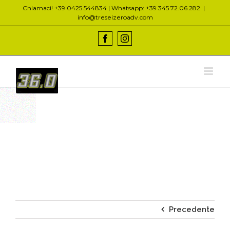
Salta
Chiamaci! +39 0425 544834 | Whatsapp: +39 345 72.06.282
|
al
info@treseizeroadv.com
contenuto
Facebook
Instagram
Precedente