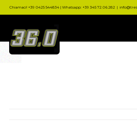
Salta
Chiamaci! +39 0425 544834 | Whatsapp: +39 345 72.06.282
|
info@tre
al
contenuto