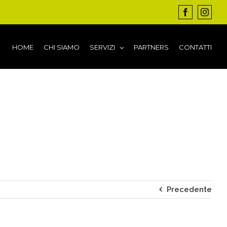
Facebook
Insta
HOME
CHI SIAMO
SERVIZI
PARTNERS
CONTATTI
Precedente