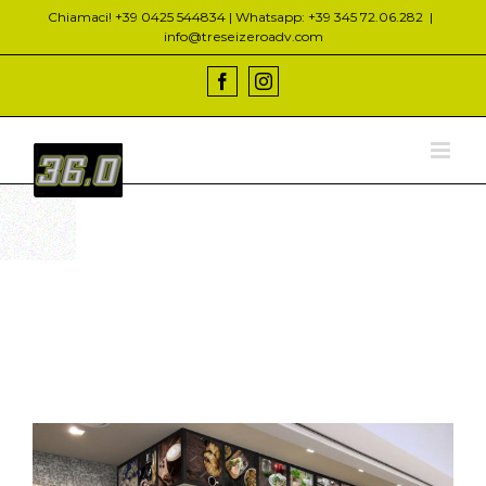
Salta
Chiamaci! +39 0425 544834 | Whatsapp: +39 345 72.06.282
|
al
info@treseizeroadv.com
contenuto
Facebook
Instagram