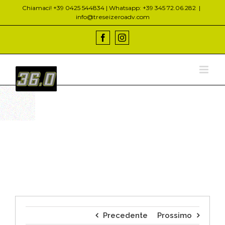
Salta
Chiamaci! +39 0425 544834 | Whatsapp: +39 345 72.06.282
|
al
info@treseizeroadv.com
contenuto
Facebook
Instagram
Precedente
Prossimo