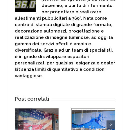
decennio, è punto di riferimento
per progettare e realizzare
allestimenti pubblicitari a 360°. Nata come
centro di stampa digitale di grande formato,
decorazione automezzi, progettazione e
realizzazione di insegne luminose, ad oggi la
gamma dei servizi offerti è ampia e
diversificata. Grazie ad un team di specialisti,
è in grado di sviluppare espositori
personalizzati per qualsiasi esigenza e dealer
kit senza limiti di quantitativo a condizioni
vantaggiose.
Post correlati
GI
COME
COME DEVE
MPA
RIQUALIFICARE UN
ESSERE L’INTERIOR