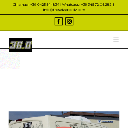
Salta
Chiamaci! +39 0425 544834 | Whatsapp: +39 345 72.06.282
|
al
info@treseizeroadv.com
contenuto
Facebook
Instagram