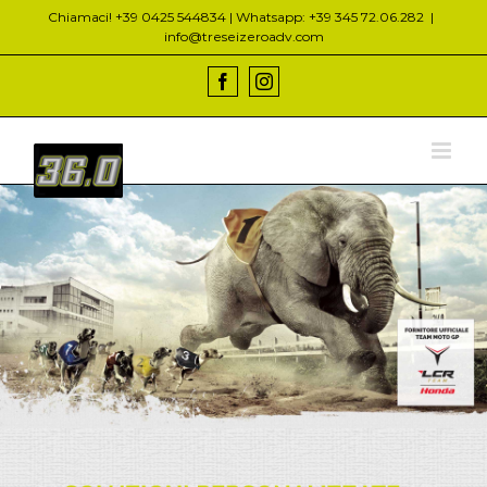
Salta
Chiamaci! +39 0425 544834 | Whatsapp: +39 345 72.06.282
|
al
info@treseizeroadv.com
contenuto
Facebook
Instagram