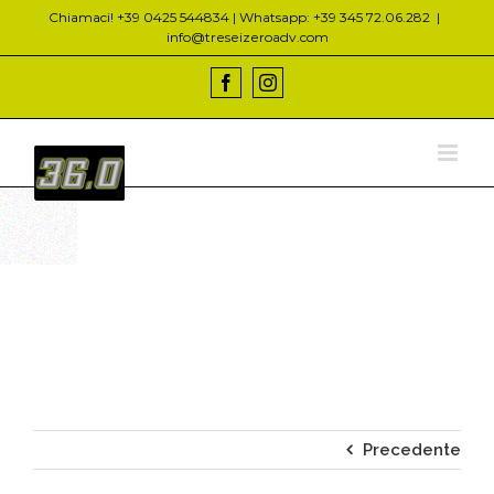
Salta
Chiamaci! +39 0425 544834 | Whatsapp: +39 345 72.06.282
|
al
info@treseizeroadv.com
contenuto
Facebook
Instagram
Precedente