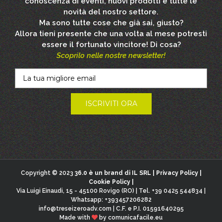
conoscenza di eventi, nuovi prodotti e tutte le
novità del nostro settore.
Ma sono tutte cose che già sai, giusto?
Allora tieni presente che una volta al mese potresti
essere il fortunato vincitore! Di cosa?
Scoprilo nelle nostre newsletter!
Copyright © 2023
36.0 è un brand di IL SRL |
Privacy Policy
|
Cookie Policy
|
Via Luigi Einaudi, 15 - 45100 Rovigo (RO) | Tel. +39 0425 544834 |
Whatsapp: +393457206282
info@treseizeroadv.com
| C.F. e P.I. 01591640295
Made with
by
comunicafacile.eu