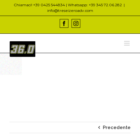
Salta
Chiamaci! +39 0425 544834 | Whatsapp: +39 345 72.06.282
|
al
info@treseizeroadv.com
contenuto
Facebook
Instagram
Precedente