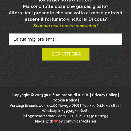
novità del nostro settore.
Ma sono tutte cose che già sai, giusto?
Allora tieni presente che una volta al mese potresti
essere il fortunato vincitore! Di cosa?
Scoprilo nelle nostre newsletter!
Copyright © 2023
36.0 è un brand di IL SRL |
Privacy Policy
|
Cookie Policy
|
Via Luigi Einaudi, 15 - 45100 Rovigo (RO) | Tel. +39 0425 544834 |
Whatsapp: +393457206282
info@treseizeroadv.com
| C.F. e P.I. 01591640295
Made with
by
comunicafacile.eu