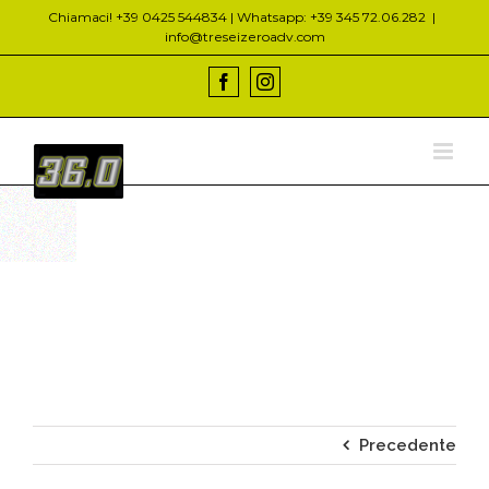
Salta
Chiamaci! +39 0425 544834 | Whatsapp: +39 345 72.06.282
|
al
info@treseizeroadv.com
contenuto
Facebook
Instagram
Precedente