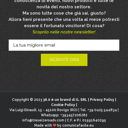
conoscenza di eventi, nuovi prodotti e tutte le
novità del nostro settore.
Ma sono tutte cose che già sai, giusto?
Allora tieni presente che una volta al mese potresti
essere il fortunato vincitore! Di cosa?
Scoprilo nelle nostre newsletter!
Copyright © 2023
36.0 è un brand di IL SRL |
Privacy Policy
|
Cookie Policy
|
Via Luigi Einaudi, 15 - 45100 Rovigo (RO) | Tel. +39 0425 544834 |
Whatsapp: +393457206282
info@treseizeroadv.com
| C.F. e P.I. 01591640295
Made with
by
comunicafacile.eu