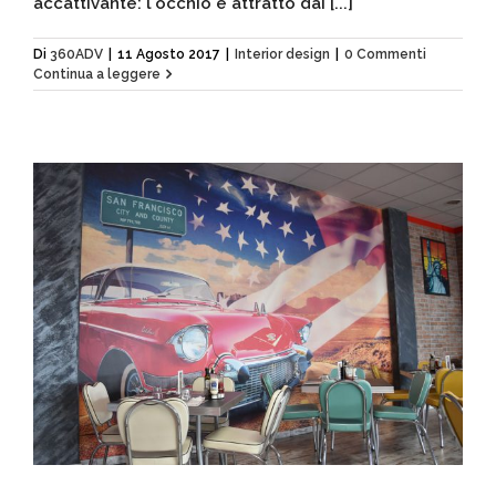
accattivante: l'occhio è attratto dai [...]
Di
360ADV
|
11 Agosto 2017
|
Interior design
|
0 Commenti
Continua a leggere