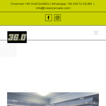
Salta
Chiamaci! +39 0425 544834 | Whatsapp: +39 345 72.06.282
|
al
info@treseizeroadv.com
contenuto
Facebook
Instagram