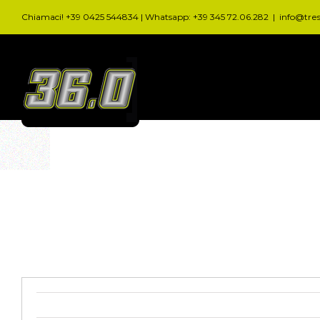
Salta
Chiamaci! +39 0425 544834 | Whatsapp: +39 345 72.06.282
|
info@tre
al
contenuto