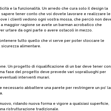
ità e la funzionalità. Un arredo che cura solo il design la
 sapere tener conto che voi dovete lavorare e realizzare le
dove i clienti vedono ogni vostra mossa, che perciò non dev
e, a maggior ragione se avete un barman acrobatico che
er urtare da ogni parte o avere ostacoli in mezzo.
ontenere tutto quello che vi serve per poter stoccare le
 sicurezza alimentare.
one. Un progetto di riqualificazione di un bar deve tener co
rima fase del progetto deve prevede vari sopralluoghi per
ventuali interventi murari.
e necessario abbattere una parete per restringere un po’ la
a.
nuovo, ridando nuova forma e vigore a qualsiasi superficie,
a ristrutturazione tradizionale.