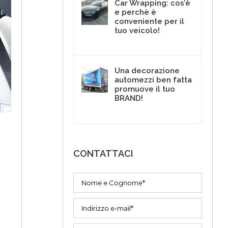
Car Wrapping: cos’è
e perchè è
conveniente per il
tuo veicolo!
4 Maggio 2017
Una decorazione
automezzi ben fatta
promuove il tuo
BRAND!
3 Agosto 2017
CONTATTACI