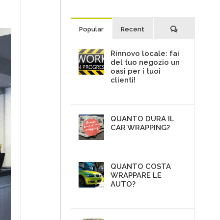
Commenti
Popular
Recent
Rinnovo locale: fai
del tuo negozio un
oasi per i tuoi
clienti!
30 Giugno 2017
QUANTO DURA IL
CAR WRAPPING?
18 Aprile 2018
QUANTO COSTA
WRAPPARE LE
AUTO?
10 Maggio 2018