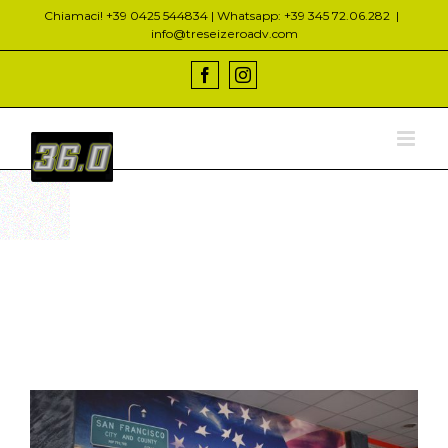
Salta
Chiamaci! +39 0425 544834 | Whatsapp: +39 345 72.06.282
|
al
info@treseizeroadv.com
contenuto
Facebook
Instagram