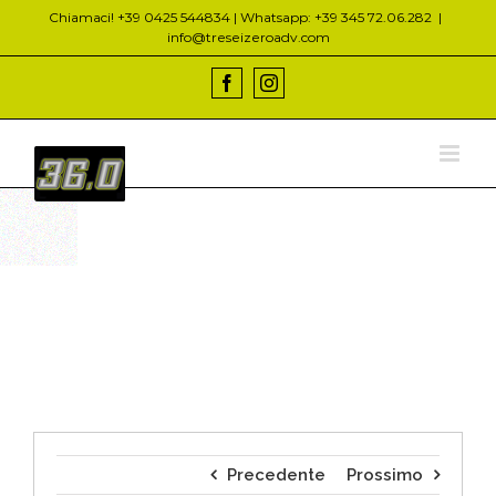
Salta
Chiamaci! +39 0425 544834 | Whatsapp: +39 345 72.06.282
|
al
info@treseizeroadv.com
contenuto
Facebook
Instagram
Precedente
Prossimo