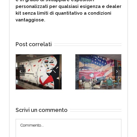
personalizzati per qualsiasi esigenza e dealer
kit senza limiti di quantitativo a condizioni
vantaggiose.
Post correlati
e
4 VANTAGGI
I vantaggi della
endi
DELLA STAMPA
stampa digitale
 tua
DIGITALE DI 360
per il tuo
tte le
ADVERTISING
Business
FACTORY
Scrivi un commento
Commento